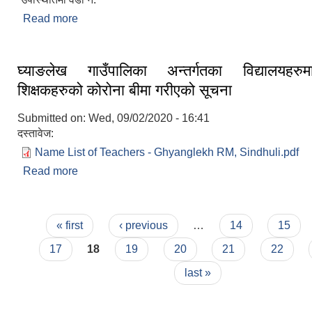
Read more
about हायुटार सरसफाई अभियान सफलताकासाथ सम्पन्न
घ्याङलेख गाउँपालिका अन्तर्गतका विद्यालयहरुम
शिक्षकहरुको कोरोना बीमा गरीएको सूचना
Submitted on:
Wed, 09/02/2020 - 16:41
दस्तावेज:
Name List of Teachers - Ghyanglekh RM, Sindhuli.pdf
Read more
about घ्याङलेख गाउँपालिका अन्तर्गतका विद्यालयहरुमा क
कोरोना बीमा गरीएको सूचना
Pages
« first
‹ previous
…
14
15
17
18
19
20
21
22
last »