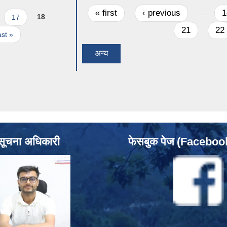
Pages
« first
‹ previous
1
…
17
18
21
22
ast »
अन्य
सूचना अधिकारी
फेसबुक पेज (Facebo