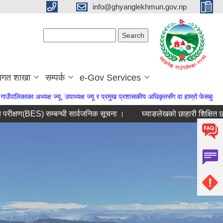
info@ghyanglekhmun.gov.np
Search form
Search
यगत शाखा
सम्पर्क
e-Gov Services
ू, उपाध्यक्ष ज्यू र प्रमुख प्रशासकीय अधिकृतसँग वा हाम्रो फेसबुक पेजमा राख्नु हुन अनुरो
(BES) सम्बन्धी सार्वजनिक सूचना ।
घ्याङलेखको छाहारी शिक्षित छोरी बुहारी 