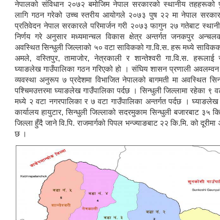
नेपालको संविधान २०७२ बमोजिम नेपाल सरकारको स्थानीय तहहरूको प
लागि गठन गरेको उच्च स्तरीय आयोगले २०७३ पुष २२ मा नेपाल सरका
प्रतिवेदन नेपाल सरकारले परिमार्जन गरी २०७३ फागुन २७ गतेबाट स्थानीय
निर्णय गरे अनुसार मध्यमान्चल विकास क्षेत्र अन्तर्गत जनकपुर अन्चल
अवस्थित सिन्धुली जिल्लाको ५० वटा साविकको गा.वि.स. हरू मध्ये साविकक
अमले, वस्तिपुर, तामाजोर, नेत्रकाली र शान्तेश्वरी गा.वि.स. हरूला
घ्याङलेख गाउँपालिका गठन गरिएको हो । संघिय शासन प्रणाली अवलम्वन गर
व्यवस्था अनुरूप ७ प्रदेशमा विभाजित नेपालको बागमती मा अवस्थित सिन्
पश्चिमउत्तरमा घ्याङलेख गाउँपालिका पर्दछ । सिन्धुली जिल्लामा रहेका ९ 
मध्ये २ वटा नगरपालिका र ७ वटा गाउँपालिका अन्तर्गत पर्दछ । घ्याङलेख
सूचनाको हक सम्बन्धी त्रैमासिक स्वत: प्रकाशन (Proactive Disclosure)
कार्यालय हायुटार, सिन्धुली जिल्लाको सदरमुकाम सिन्धुली बजारबाट ३५ कि.
जिल्ला हुँदै जाने वि.पि. राजमार्गको पिपल भन्ज्याङबाट २२ कि.मि. को दूरीम
छ ।