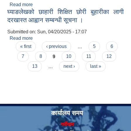
Read more
about घ्याङलेख गाउँपालिकाको गाउँ कार्यपालिकाको बैठक
घ्याङलेखको छाहारी शिक्षित छोरी बुहारीका लागी
नं. १२४ ( मिति २०८२।०१।१०)का निर्णयहरु ।
दरखास्त आह्वान सम्बन्धी सूचना ।
Submitted on:
Sun, 04/20/2025 - 17:07
Read more
about घ्याङलेखको छाहारी शिक्षित छोरी बुहारीका लागी
Pages
दरखास्त आह्वान सम्बन्धी सूचना ।
« first
‹ previous
…
5
6
7
8
9
10
11
12
13
…
next ›
last »
कार्यालय समय
गर्मीयाम