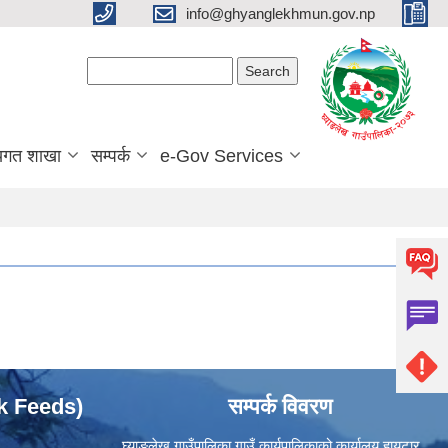
info@ghyanglekhmun.gov.np
Search form
Search
यगत शाखा
सम्पर्क
e-Gov Services
ok Feeds)
सम्पर्क विवरण
घ्याङलेख गाउँपालिका गाउँ कार्यपालिकाको कार्यालय हायुटार,