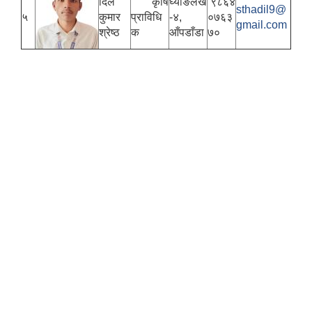
दिल
कृषि
घ्याङलेख
९८६४
sthadil9@
५
कुमार
प्राविधि
-४,
०७६३
gmail.com
श्रेष्ठ
क
आँपडाँडा
७०