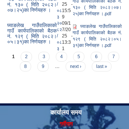
गाउँ कार्यपालिकाको बैठक नं.
नं. १३० ( मिति २०८२।
/
25 -
१३० ( मिति २०८२।०७।
०७।२५)का निर्णयहरु ।
०८
15:5
२५)का निर्णयहरु ।.pdf
३
9
२०
09/1
घ्याङलेख गाउँपालिकाको
घ्याङलेख गाउँपालिकाको
८२
7/20
गाउँ कार्यपालिकाको बैठक
गाउँ कार्यपालिकाको बैठक नं.
नं. १२९ ( मिति २०८२।
/
25 -
१२९ ( मिति २०८२।०५।
०५।३१)का निर्णयहरु ।
०८
13:3
३१)का निर्णयहरु ।.pdf
३
1
Pages
1
2
3
4
5
6
7
8
9
…
next ›
last »
कार्यालय समय
गर्मीयाम