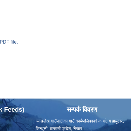
PDF file.
ok Feeds)
सम्पर्क विवरण
घ्याङलेख गाउँपालिका गाउँ कार्यपालिकाको कार्यालय हायुटार,
सिन्धुली, बागमती प्रदेश, नेपाल