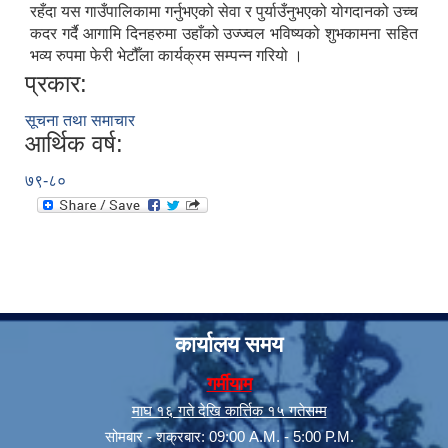
रहँदा यस गाउँपालिकामा गर्नुभएको सेवा र पुर्याउँनुभएको योगदानको उच्च
कदर गर्दै आगामि दिनहरुमा उहाँको उज्ज्वल भविष्यको शुभकामना सहित
भव्य रुपमा फेरी भेटौँला कार्यक्रम सम्पन्न गरियो ।
प्रकार:
सूचना तथा समाचार
आर्थिक वर्ष:
७९-८०
कार्यालय समय
गर्मीयाम
माघ १६ गते देखि कार्त्तिक १५ गतेसम्म
सोमबार - शक्रबार: 09:00 A.M. - 5:00 P.M.