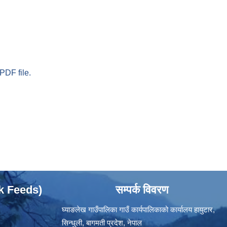
PDF file.
ok Feeds)
सम्पर्क विवरण
घ्याङलेख गाउँपालिका गाउँ कार्यपालिकाको कार्यालय हायुटार,
सिन्धुली, बागमती प्रदेश, नेपाल