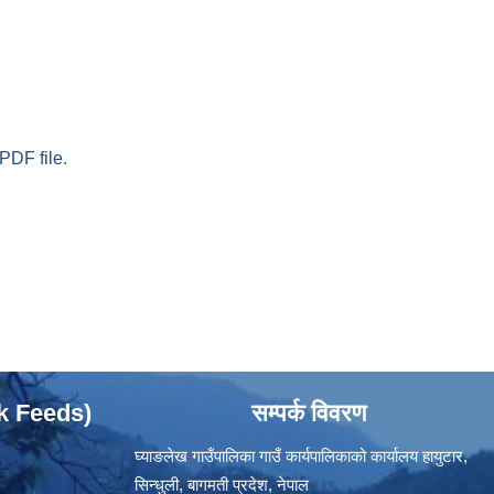
PDF file.
ok Feeds)
सम्पर्क विवरण
घ्याङलेख गाउँपालिका गाउँ कार्यपालिकाको कार्यालय हायुटार,
सिन्धुली, बागमती प्रदेश, नेपाल