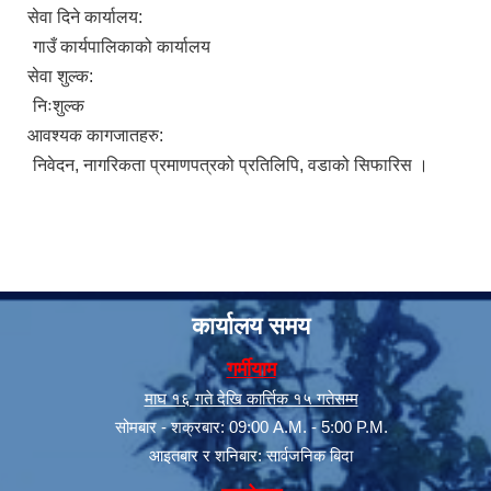
सेवा दिने कार्यालय:
गाउँ कार्यपालिकाको कार्यालय
सेवा शुल्क:
निःशुल्क
आवश्यक कागजातहरु:
निवेदन, नागरिकता प्रमाणपत्रको प्रतिलिपि, वडाको सिफारिस ।
सूचनाको हक सम्बन्धी त्रैमासिक स्वत: प्रकाशन (Proactive Disclosure)
कार्यालय समय
गर्मीयाम
माघ १६ गते देखि कार्त्तिक १५ गतेसम्म
सोमबार - शक्रबार: 09:00 A.M. - 5:00 P.M.
आइतबार र शनिबार: सार्वजनिक बिदा