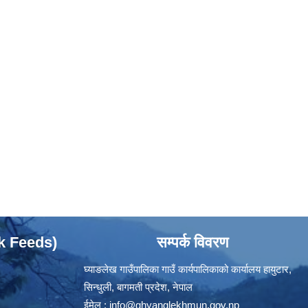
ok Feeds)
सम्पर्क विवरण
घ्याङलेख गाउँपालिका गाउँ कार्यपालिकाको कार्यालय हायुटार,
सिन्धुली, बागमती प्रदेश, नेपाल
ईमेल :
info@ghyanglekhmun.gov.np