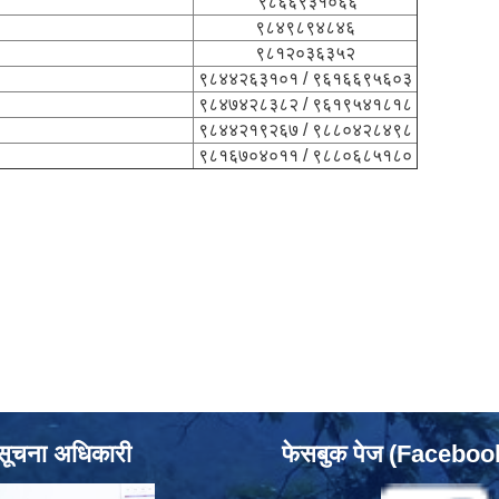
९८६६९३१०६६
९८४९८९४८४६
९८१२०३६३५२
९८४४२६३१०१ / ९६१६६९५६०३
९८४७४२८३८२ / ९६१९५४१८१८
९८४४२१९२६७ / ९८८०४२८४९८
९८१६७०४०११ / ९८८०६८५१८०
सूचना अधिकारी
फेसबुक पेज (Facebo