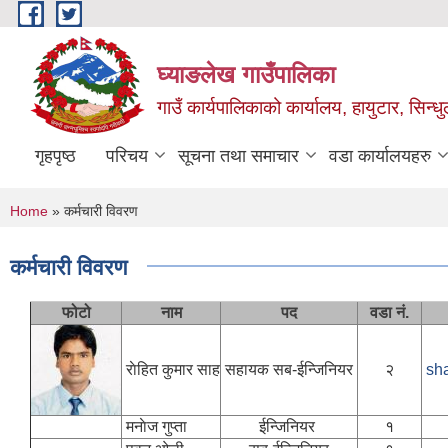
Skip to main content
घ्याङलेख गाउँपालिका
गाउँ कार्यपालिकाको कार्यालय, हायुटार, सिन्ध
गृहपृष्ठ
परिचय
सूचना तथा समाचार
वडा कार्यालयहरु
You are here
Home
» कर्मचारी विवरण
कर्मचारी विवरण
फोटो
नाम
पद
वडा नं.
राेहित कुमार साह
सहायक सब‌-ईन्जिनियर
२
sh
मनाेज गुप्ता
ईन्जिनियर
१