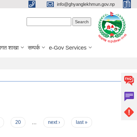
info@ghyanglekhmun.gov.np
Search form
Search
यगत शाखा
सम्पर्क
e-Gov Services
20
…
next ›
last »