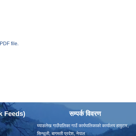
PDF file.
ok Feeds)
सम्पर्क विवरण
घ्याङलेख गाउँपालिका गाउँ कार्यपालिकाको कार्यालय हायुटार,
सिन्धुली, बागमती प्रदेश, नेपाल