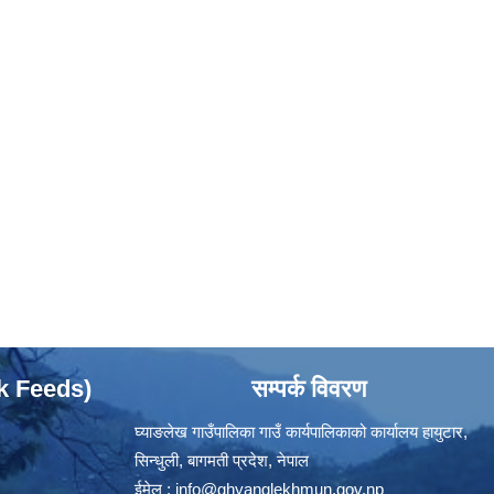
ok Feeds)
सम्पर्क विवरण
घ्याङलेख गाउँपालिका गाउँ कार्यपालिकाको कार्यालय हायुटार,
सिन्धुली, बागमती प्रदेश, नेपाल
ईमेल :
info@ghyanglekhmun.gov.np