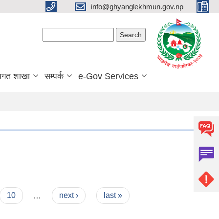
info@ghyanglekhmun.gov.np
Search form
Search
यगत शाखा
सम्पर्क
e-Gov Services
10
…
next ›
last »