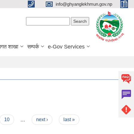
info@ghyanglekhmun.gov.np
Search form
Search
यगत शाखा
सम्पर्क
e-Gov Services
10
…
next ›
last »