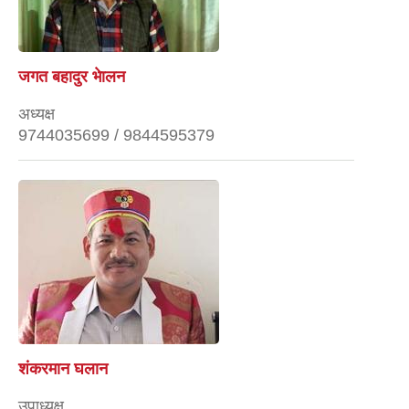
जगत बहादुर भेालन
अध्यक्ष
9744035699 / 9844595379
शंकरमान घलान
उपाध्यक्ष