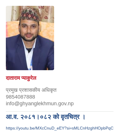
दाताराम प्याकुरेल
प्रमुख प्रशासकीय अधिकृत
9854087888
info@ghyanglekhmun.gov.np
आ.व. २०८१।०८२ को वृतचित्र ।
https://youtu.be/MXcCnuD_eEY?si=sMLCnHzghHOpbPqC